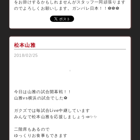
をお掛けするかもしれませんがスタッフ一同頑張ります
のでよろしくお願いします。ガンバレ日本！！⚽️⚽️⚽️
松本山雅
2018/02/25
今日は山雅の試合開幕戦！！
山雅vs横浜の試合でした⚽️
ガクズでは毎試合Live中継しています
みんなで松本山雅を応援しましょう📣✨✨
二階席もあるので
ゆっくりお食事もできます