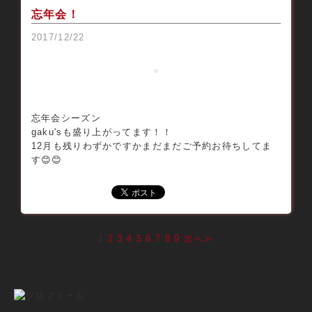
忘年会！
2017/12/22
忘年会シーズン
gaku'sも盛り上がってます！！
12月も残りわずかですかまだまだご予約お待ちしてま
す😊😊
1
2
3
4
5
6
7
8
9
次へ≫