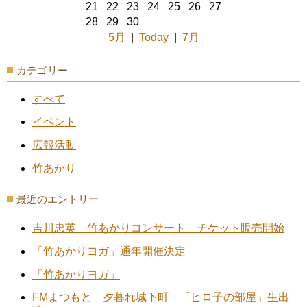
21
22
23
24
25
26
27
28
29
30
5月
|
Today
|
7月
カテゴリー
すべて
イベント
広報活動
竹あかり
最近のエントリー
吉川忠英 竹あかりコンサート チケット販売開始
「竹あかりヨガ」通年開催決定
「竹あかりヨガ」
FMまつもと 夕暮れ城下町 「ヒロ子の部屋」生出