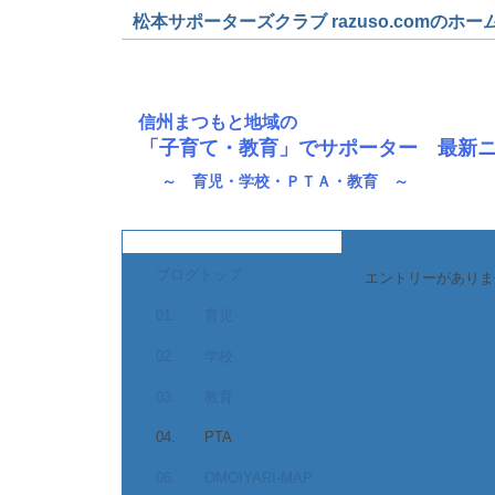
松本サポーターズクラブ razuso.comのホー
信州まつもと地域の
「子育て・教育」でサポーター 最新
～ 育児・学校・ＰＴＡ・教育 ～
ブログトップ
エントリーがありま
01. 育児
02. 学校
03. 教育
04. PTA
06. OMOIYARI-MAP