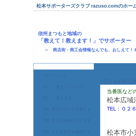
松本サポーターズクラブ razuso.comのホー
信州まつもと地域の
「教えて！教えます！」でサポーター
～ 商店街・商工会情報なんでも、おしえて！
ブログトップ
子どもの急な
01. 教えてください
当番医など
02. 教えます
松本広域
TEL：０２
02a. 育児サポートを教えま
す
02b. 育児の相談にのります
松本市小
02c. 子どもを守る施設です