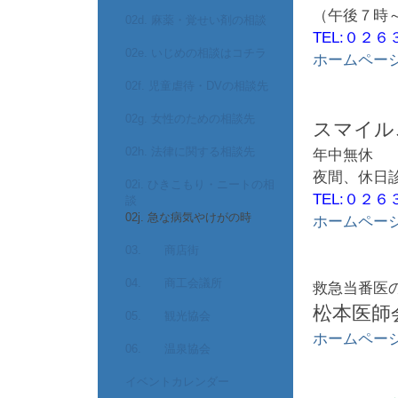
（午後７時～
02d. 麻薬・覚せい剤の相談
TEL:０２
02e. いじめの相談はコチラ
ホームペー
02f. 児童虐待・DVの相談先
02g. 女性のための相談先
スマイル
02h. 法律に関する相談先
年中無休
夜間、休日診
02i. ひきこもり・ニートの相
TEL:０２
談
02j. 急な病気やけがの時
ホームペー
03. 商店街
04. 商工会議所
救急当番医の
松本医師
05. 観光協会
ホームペー
06. 温泉協会
イベントカレンダー