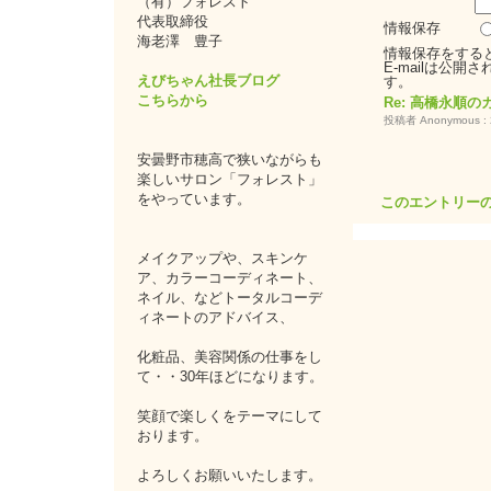
（有）フォレスト
代表取締役
情報保存
海老澤 豊子
情報保存をする
E-mailは公
えびちゃん社長ブログ
す。
こちらから
Re: 高橋永順
投稿者 Anonymous : 2
安曇野市穂高で狭いながらも
楽しいサロン「フォレスト」
をやっています。
このエントリーの
メイクアップや、スキンケ
ア、カラーコーディネート、
ネイル、などトータルコーデ
ィネートのアドバイス、
化粧品、美容関係の仕事をし
て・・30年ほどになります。
笑顔で楽しくをテーマにして
おります。
よろしくお願いいたします。