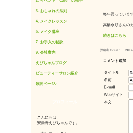
2. イベント Cafe の様子
3. おしゃれの法則
毎年買っていま
4. メイクレッスン
高橋永順さんの
5. メイク講座
続きはこちら
7. お手入の秘訣
投稿者 forest :
2007/
9. 会社案内
コメント追加
えびちゃんブログ
タイトル
ビューティーサロン紹介
名前
歌詞ページ♪
E-mail
Webサイト
プロフィール
本文
こんにちは、
安曇野えびちゃんです。