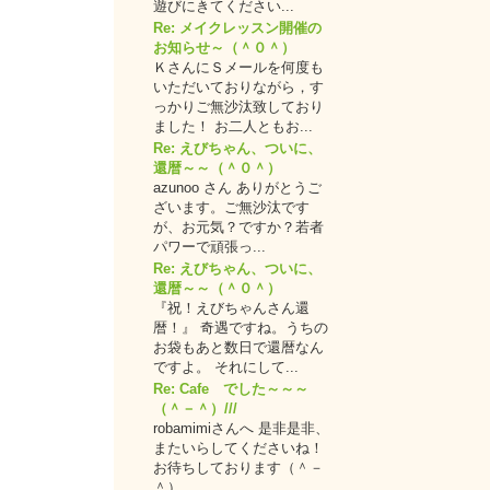
遊びにきてください...
Re: メイクレッスン開催の
お知らせ～（＾０＾）
ＫさんにＳメールを何度も
いただいておりながら，す
っかりご無沙汰致しており
ました！ お二人ともお...
Re: えびちゃん、ついに、
還暦～～（＾０＾）
azunoo さん ありがとうご
ざいます。ご無沙汰です
が、お元気？ですか？若者
パワーで頑張っ...
Re: えびちゃん、ついに、
還暦～～（＾０＾）
『祝！えびちゃんさん還
暦！』 奇遇ですね。うちの
お袋もあと数日で還暦なん
ですよ。 それにして...
Re: Cafe でした～～～
（＾－＾）///
robamimiさんへ 是非是非、
またいらしてくださいね！
お待ちしております（＾－
＾）