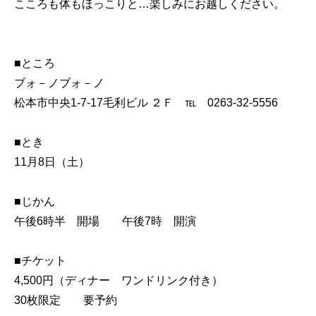
こころも体もほっこりと…楽しみにお越しください。
■ところ
ブォ－ノブォ－ノ
松本市中央1-7-17毛利ビル ２Ｆ ℡ 0263-32-5556
■とき
11月8日（土）
■じかん
午後6時半 開場 午後7時 開演
■チケット
4,500円（ディナー ワンドリンク付き）
30枚限定 要予約