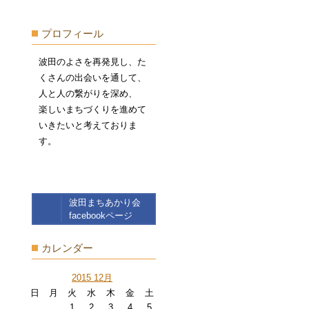
プロフィール
波田のよさを再発見し、た
くさんの出会いを通して、
人と人の繋がりを深め、
楽しいまちづくりを進めて
いきたいと考えておりま
す。
波田まちあかり会
facebookページ
カレンダー
2015 12月
日
月
火
水
木
金
土
1
2
3
4
5