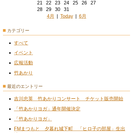
21
22
23
24
25
26
27
28
29
30
31
4月
|
Today
|
6月
カテゴリー
すべて
イベント
広報活動
竹あかり
最近のエントリー
吉川忠英 竹あかりコンサート チケット販売開始
「竹あかりヨガ」通年開催決定
「竹あかりヨガ」
FMまつもと 夕暮れ城下町 「ヒロ子の部屋」生出