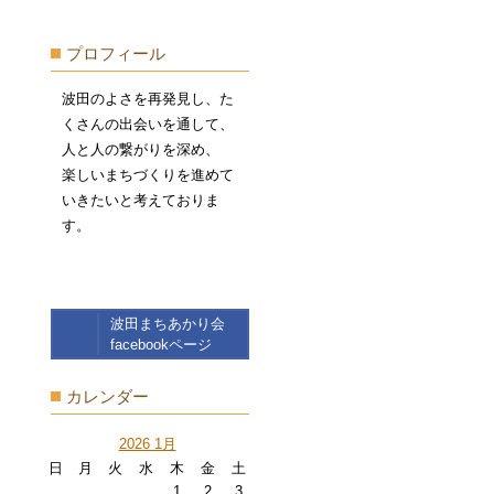
プロフィール
波田のよさを再発見し、た
くさんの出会いを通して、
人と人の繋がりを深め、
楽しいまちづくりを進めて
いきたいと考えておりま
す。
波田まちあかり会
facebookページ
カレンダー
2026 1月
日
月
火
水
木
金
土
1
2
3