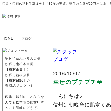
印鑑・印刷の稲村印章は松本で35年の実績。認印の在庫が10万本以上！
HOME
ブログ
稲村印章ふたりの店長
頑張る南松本店長
【稲村正貴】
と
2016/10/07
頑張る新橋店長
【稲村雄記】
の
幸せのプチプチ❤️
奮闘記ブログです。
こんにちは♪
印鑑・印刷のことならな
んでも松本市の稲村印章
信州は朝晩急に肌寒く
へ。お気軽にどうぞ。