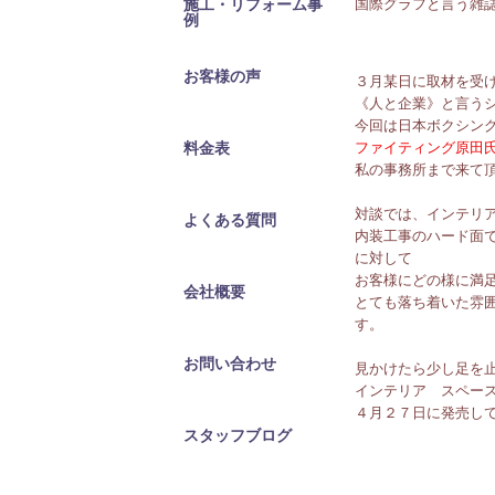
施工・リフォーム事
国際グラフと言う雑
例
お客様の声
３月某日に取材を受
《人と企業》と言う
今回は日本ボクシン
料金表
ファイティング原田
私の事務所まで来て
対談では、インテリ
よくある質問
内装工事のハード面
に対して
お客様にどの様に満
会社概要
とても落ち着いた雰
す。
お問い合わせ
見かけたら少し足を
インテリア スペー
４月２７日に発売し
スタッフブログ