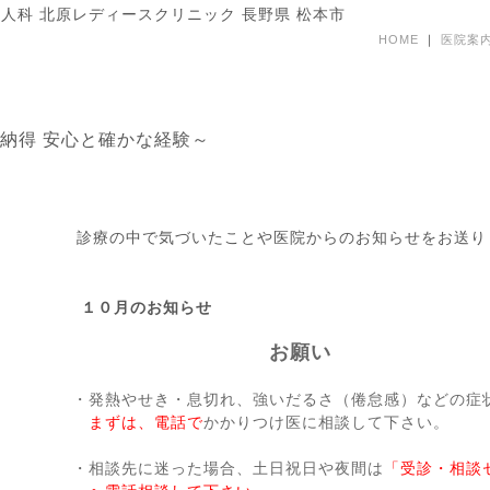
婦人科 北原レディースクリニック 長野県 松本市
HOME
｜
医院案
 納得 安心と確かな経験～
診療の中で気づいたことや医院からのお知らせをお送り
１０月のお知らせ
お願い
・発熱やせき・息切れ、強いだるさ（倦怠感）などの症
まずは、電話で
かかりつけ医に相談して下さい。
・相談先に迷った場合、土日祝日や夜間は
「受診・相談