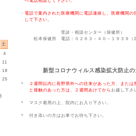
へ電話相談して下さい。
・
電話で案内された医療機関に電話連絡し、医療機関の
して下さい。
受診・相談センター（保健所）
松本保健所 電話：０２６３－４０－１９３９（2
土
4
0
11
新型コロナウィルス感染拡大防止の
18
4
25
＊
２週間以内に長野県外への往来があった方、または
と接触のあった方は、２週間あけてから
お越し下さ
月
＊ マスク着用の上、院内にお入り下さい。
＊ 付き添いの方はお車でお待ち下さい。