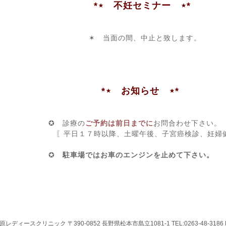
*⋆ 不妊セミナー ⋆*
✶ 当面の間、中止と致します。
*⋆ お知らせ ⋆*
✪ 診療の
ご予約は前日までに
お問合わせ下さい。
〖平日１７時以降、土曜午後、子宮癌検診、妊婦健
✪
駐車場ではお車のエンジンを止めて下さい。
ィースクリニック 〒390-0852 長野県松本市島立1081-1 TEL:0263-48-3186 FAX