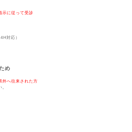
指示に従って受診
4H対応）
ため
県外へ往来された方
い。