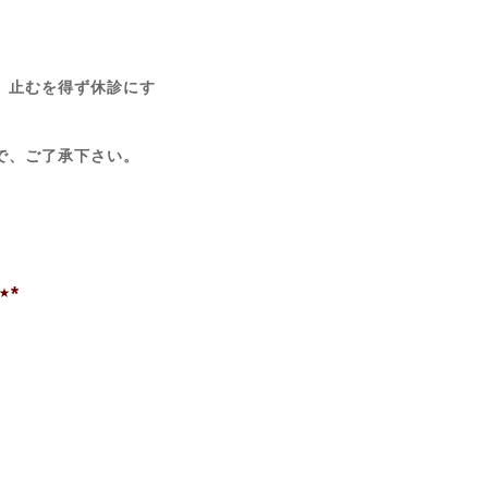
、止むを得ず休診にす
で、ご了承下さい。
⋆*
日