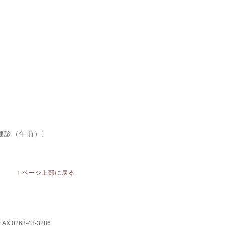
診（午前）〗
↑ ページ上部に戻る
:0263-48-3286