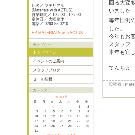
回る大変
店名／ マテリアル
いました
(Materials with ACTUS)
営業時間／ 10：00 - 19：00
定休日／ 火曜定休
毎年恒例の
電話／ 0263-85-0210
した。
HP:MATERIALS with ACTUS
今年もお
スタッフ
カテゴリー
本年も宜
トップページ
イベントのご案内
てんちょ
スタッフブログ
セール情報
投稿者 : materi
カレンダー
2010 1月
日
月
火
水
木
金
土
1
2
3
4
5
6
7
8
9
10
11
12
13
14
15
16
17
18
19
20
21
22
23
24
25
26
27
28
29
30
31