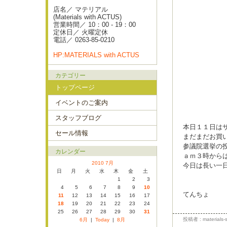
店名／ マテリアル
(Materials with ACTUS)
営業時間／ 10：00 - 19：00
定休日／ 火曜定休
電話／ 0263-85-0210
HP:MATERIALS with ACTUS
カテゴリー
トップページ
イベントのご案内
スタッフブログ
本日１１日は
セール情報
まだまだお買
参議院選挙の
カレンダー
ａｍ３時から
2010 7月
今日は長い一
日
月
火
水
木
金
土
1
2
3
4
5
6
7
8
9
10
てんちょ
11
12
13
14
15
16
17
18
19
20
21
22
23
24
25
26
27
28
29
30
31
投稿者 : materials-s
6月
|
Today
|
8月