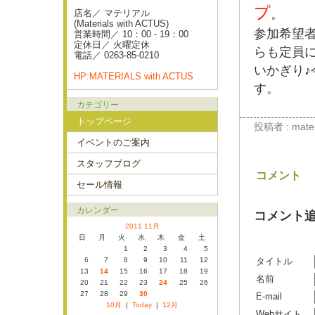
プ
。
店名／ マテリアル
(Materials with ACTUS)
参加希望
営業時間／ 10：00 - 19：00
定休日／ 火曜定休
らも定員
電話／ 0263-85-0210
いかぎり
HP:MATERIALS with ACTUS
す。
カテゴリー
トップページ
投稿者 : materi
イベントのご案内
スタッフブログ
コメント
セール情報
カレンダー
コメント
2011 11月
日
月
火
水
木
金
土
1
2
3
4
5
6
7
8
9
10
11
12
タイトル
13
14
15
16
17
18
19
名前
20
21
22
23
24
25
26
27
28
29
30
E-mail
10月
|
Today
|
12月
Webサイト