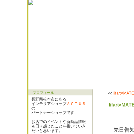
プロフィール
≪
lifart×
長野県松本市にある
インテリアショップ
ＡＣＴＵＳ
lifart×
の
パートナーショップです。
お店でのイベントや新商品情報
＆日々感じたことを書いていき
先日告知
たいと思います。