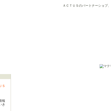
ＡＣＴＵＳのパートナーショプ、
ＵＳ
情報
いき