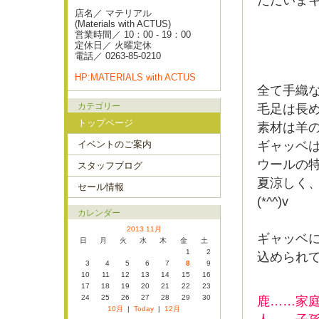
ただいまギ
店名／ マテリアル
(Materials with ACTUS)
営業時間／ 10：00 - 19：00
定休日／ 火曜定休
電話／ 0263-85-0210
HP:MATERIALS with ACTUS
全て手織
カテゴリー
毛足は長
トップページ
素材は羊の
イベントのご案内
ギャッベ
ウールの
スタッフブログ
夏涼しく
セール情報
(*^^)v
カレンダー
2013 11月
ギャッベ
日
月
火
水
木
金
土
1
2
込められ
3
4
5
6
7
8
9
10
11
12
13
14
15
16
17
18
19
20
21
22
23
24
25
26
27
28
29
30
鹿……家
10月
|
Today
|
12月