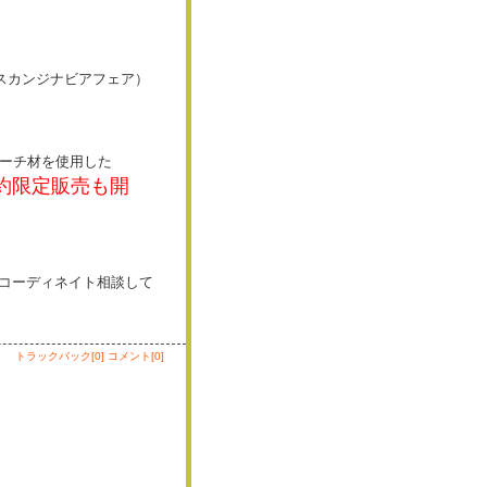
スカンジナビアフェア）
のビーチ材を使用した
予約限定販売も開
コーディネイト相談して
トラックバック[0]
コメント[0]