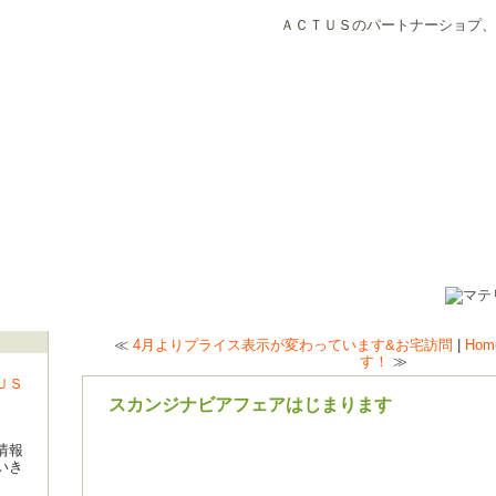
ＡＣＴＵＳのパートナーショプ、
≪
4月よりプライス表示が変わっています&お宅訪問
|
Hom
す！
≫
ＵＳ
スカンジナビアフェアはじまります
情報
いき