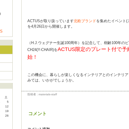
0
ACTUSが取り扱っています
北欧ブランド
を集めたイベント(
を4月26日から開催します。
US
（H.J.ウェグナー生誕100周年）を記念して、樹齢100年
ACTUS限定のプレート付で
CH24(Y-CHAIR)を
始！
この機会に、暮らしが楽しくなるインテリアとのインテリア
みては、いかがでしょうか。
投稿者 : materials-staff
土
4
5
1
12
8
19
コメント
5
26