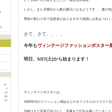
しかし、また月曜日から数日夏日になるようです、、夏の気
0
季節の変わり目で温度差がありますので体調にお気をつけく
US
さて、さて、、、、
今年も
ヴィンテージファッションポスター
明日、5/27(土)から始まります！
土
5
6
ヴィンテージポスターは、
2
13
9
20
6
27
1900年代のファッション雑誌などのオリジナルのイラスト
当時はまだ写真広告はなく、手書きで広告を書いていました