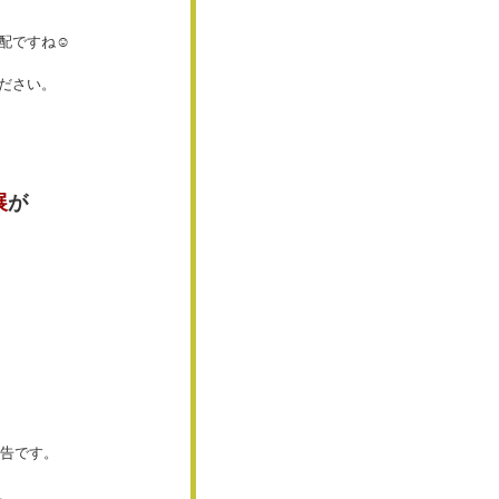
配ですね☺
ださい。
展
が
広告です。
。