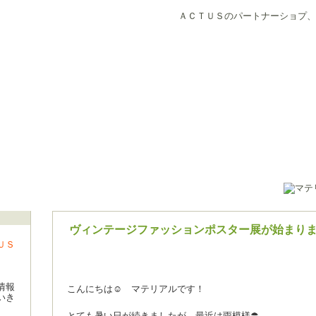
ＡＣＴＵＳのパートナーショプ、
ヴィンテージファッションポスター展が始まり
ＵＳ
情報
こんにちは☺ マテリアルです！
いき
とても暑い日が続きましたが、最近は雨模様☂