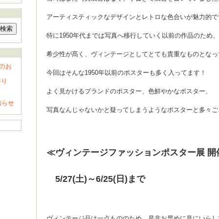
アーティスティックなデザインとレトロな色合いが魅力的で
特に1950年代までは写真へ移行していく以前の作品のため、
希少性が髙く、ヴィンテージとしてとても貴重なものとなっ
のお
今回はそんな1950年以前のポスターも多く入ってます！
香り
よく見かけるブランドのポスター、色鮮やかなポスター、
知らせ
写真なんじゃないかと疑ってしまうようなポスターと多々ご
≪ヴィンテージファッションポスター展 開
5/27(土)～6/25(日)まで
ヴィンテージ品は一点もののため、是非お早めに見にいらし