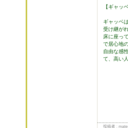
【ギャッ
ギャッベ
受け継が
床に座っ
で居心地
自由な感
て、高い
投稿者 : materi