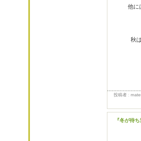
他に
秋はラグと
投稿者 : materi
『冬が待ち