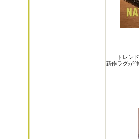
●新作 AT
トレンドの
新作ラグが