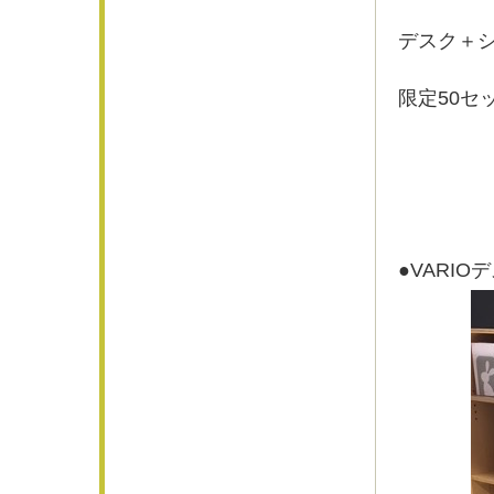
デスク＋
限定50セ
●VARIO