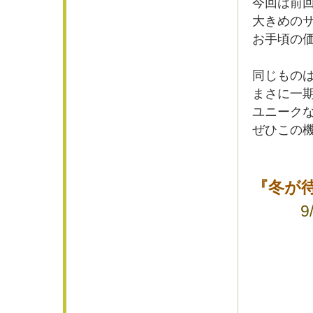
今回は前
大きめの
お手頃の
同じもの
まさに一
ユニーク
ぜひこの
『冬が
9/30