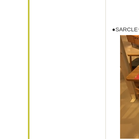
●SARC