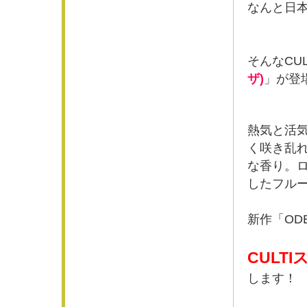
なんと日本
そんなCU
ザ)
」が登
熱気と活
く咲き乱
な香り。
したフル
新作「OD
CULT
します！