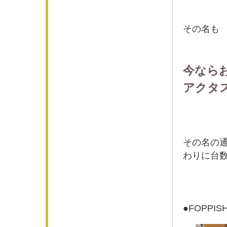
その名も
今なら
アクタ
その名の
わりに台
●FOPPI