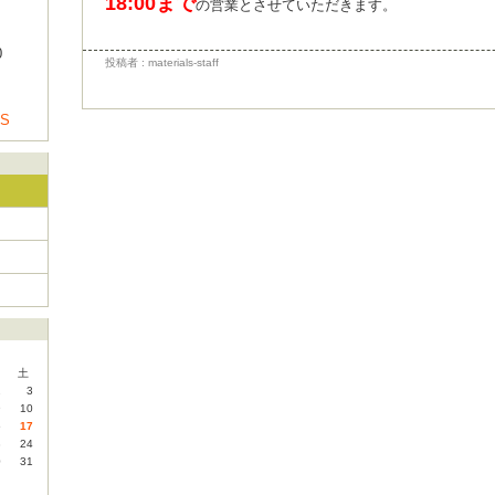
18:00まで
の営業とさせていただきます。
0
投稿者 : materials-staff
US
土
2
3
9
10
6
17
3
24
0
31