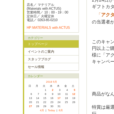
2月24日
店名／ マテリアル
ギフトカ
(Materials with ACTUS)
営業時間／ 10：00 - 19：00
「
アク
定休日／ 火曜定休
電話／ 0263-85-0210
の当選者
HP:MATERIALS with ACTUS
カテゴリー
このキャン
トップページ
円以上ご購
イベントのご案内
様に「ア
スタッフブログ
キャンペ
セール情報
カレンダー
2018 5月
日
月
火
水
木
金
土
1
2
3
4
5
商品がな
6
7
8
9
10
11
12
13
14
15
16
17
18
19
20
21
22
23
24
25
26
特賞は厳
27
28
29
30
31
4月
|
Today
|
6月
行