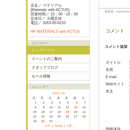
店名／ マテリアル
(Materials with ACTUS)
投稿者 : materials-s
営業時間／ 10：00 - 19：00
定休日／ 火曜定休
電話／ 0263-85-0210
コメント
HP:MATERIALS with ACTUS
カテゴリー
コメント追加
トップページ
イベントのご案内
タイトル
スタッフブログ
名前
セール情報
E-mail
Webサイト
カレンダー
本文
2018 7月
日
月
火
水
木
金
土
1
2
3
4
5
6
7
8
9
10
11
12
13
14
15
16
17
18
19
20
21
22
23
24
25
26
27
28
29
30
31
6月
|
Today
|
8月
情報保存