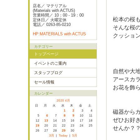
店名／ マテリアル
(Materials with ACTUS)
営業時間／ 10：00 - 19：00
松本の桜
定休日／ 火曜定休
電話／ 0263-85-0210
そんな桜
HP:MATERIALS with ACTUS
クッショ
カテゴリー
トップページ
イベントのご案内
自然や大
スタッフブログ
アースカ
セール情報
お花を飾
カレンダー
2020 4月
日
月
火
水
木
金
土
1
2
3
4
磁器から
5
6
7
8
9
10
11
ぜひお好
12
13
14
15
16
17
18
19
20
21
22
23
24
25
せんか？
26
27
28
29
30
3月
|
Today
|
5月