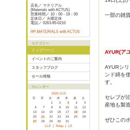
19日(土)
店名／ マテリアル
(Materials with ACTUS)
営業時間／ 10：00 - 19：00
一部の雑
定休日／ 火曜定休
電話／ 0263-85-0210
HP:MATERIALS with ACTUS
カテゴリー
トップページ
AYUR(ア
イベントのご案内
AYURシ
スタッフブログ
ンド綿を
セール情報
す。
カレンダー
2020 12月
セレブが
日
月
火
水
木
金
土
1
2
3
4
5
産地も製
6
7
8
9
10
11
12
13
14
15
16
17
18
19
20
21
22
23
24
25
26
ぜひこの
27
28
29
30
31
11月
|
Today
|
1月