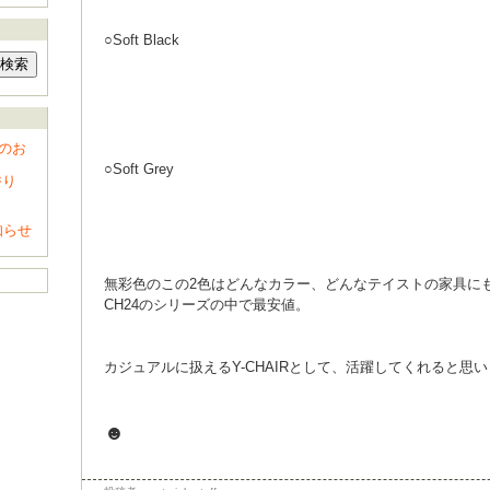
○Soft Black
のお
○Soft Grey
香り
知らせ
無彩色のこの2色はどんなカラー、どんなテイストの家具に
CH24のシリーズの中で最安値。
カジュアルに扱えるY-CHAIRとして、活躍してくれると思
☻