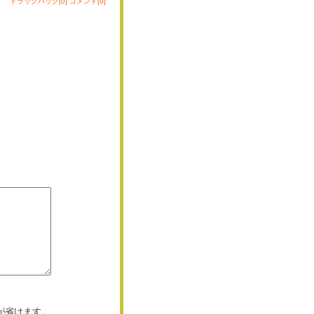
トラックバック[0]
コメント[0]
が省けます。