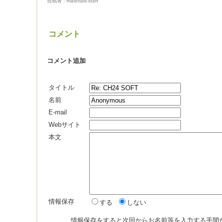
投稿者 : materials-staff
コメント
コメント追加
タイトル
名前
E-mail
Webサイト
本文
情報保存
する
しない
情報保存をすると次回からお名前等を入力する手間