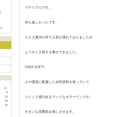
マテリアルです。
0
待ち遠しかったです。
US
スエズ運河の件で入荷が遅れておりましたが
ようやく入荷する事ができました。
CH24 SOFT!
人や環境に配慮した水性塗料を使っていて、
土
4
5
トレンド感のあるマットなカラーリングが、
1
12
8
19
5
26
モダンな雰囲気を感じさせます。