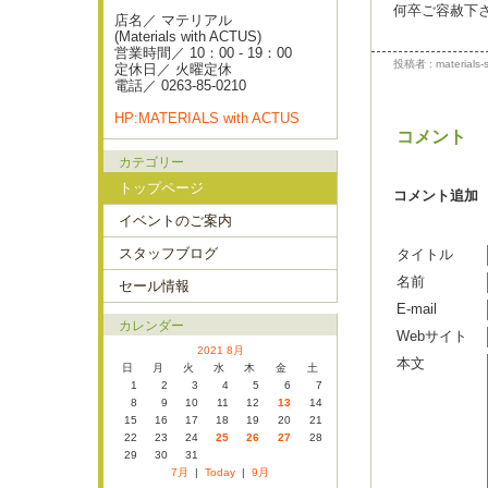
何卒ご容赦下
店名／ マテリアル
(Materials with ACTUS)
営業時間／ 10：00 - 19：00
投稿者 : materials-s
定休日／ 火曜定休
電話／ 0263-85-0210
HP:MATERIALS with ACTUS
コメント
カテゴリー
トップページ
コメント追加
イベントのご案内
スタッフブログ
タイトル
名前
セール情報
E-mail
カレンダー
Webサイト
2021 8月
本文
日
月
火
水
木
金
土
1
2
3
4
5
6
7
8
9
10
11
12
13
14
15
16
17
18
19
20
21
22
23
24
25
26
27
28
29
30
31
7月
|
Today
|
9月