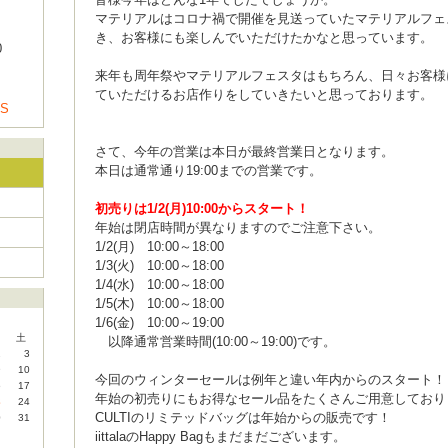
マテリアルはコロナ禍で開催を見送っていたマテリアルフェ
き、お客様にも楽しんでいただけたかなと思っています。
0
来年も周年祭やマテリアルフェスタはもちろん、日々お客様
ていただけるお店作りをしていきたいと思っております。
US
さて、今年の営業は本日が最終営業日となります。
本日は通常通り19:00までの営業です。
初売りは1/2(月)10:00からスタート！
年始は閉店時間が異なりますのでご注意下さい。
1/2(月) 10:00～18:00
1/3(火) 10:00～18:00
1/4(水) 10:00～18:00
1/5(木) 10:00～18:00
1/6(金) 10:00～19:00
土
以降通常営業時間(10:00～19:00)です。
2
3
9
10
今回のウィンターセールは例年と違い年内からのスタート！
6
17
年始の初売りにもお得なセール品をたくさんご用意しており
3
24
CULTIのリミテッドバッグは年始からの販売です！
0
31
iittalaのHappy Bagもまだまだございます。