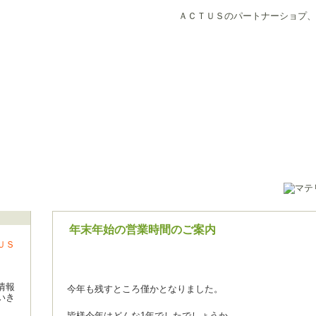
ＡＣＴＵＳのパートナーショプ、
年末年始の営業時間のご案内
ＵＳ
情報
今年も残すところ僅かとなりました。
いき
皆様今年はどんな1年でしたでしょうか。