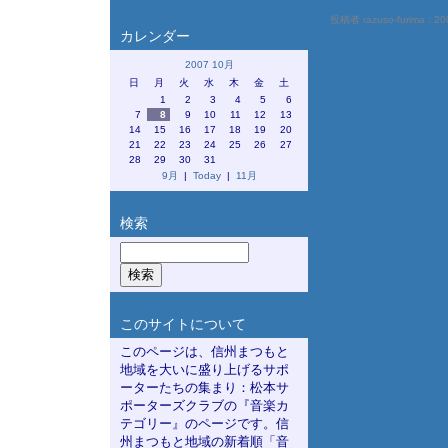
投稿者 razuso-furima :
20
カレンダー
2007 10月
日
月
火
水
木
金
土
1
2
3
4
5
6
7
8
9
10
11
12
13
14
15
16
17
18
19
20
21
22
23
24
25
26
27
28
29
30
31
9月
|
Today
|
11月
検索
このサイトについて
このページは、信州まつもと
地域を大いに盛り上げるサポ
ーターたちの集まり：松本サ
ポーターズクラブの『音楽カ
テゴリー』のページです。信
州まつもと地域の新着順「音