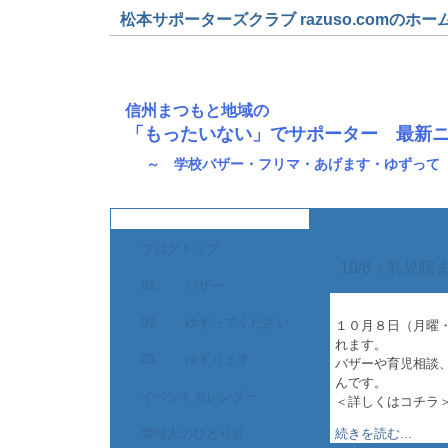
松本サポーターズクラブ razuso.comのホー
信州まつもと地域の
「もったいない」でサポーター 最新
～ 学校バザー・フリマ・あげます・ゆずって
ブログトップ
10/8：乳児
01. バザー
02. ゆずってください
１０月８日（月曜
れます。
03. ゆずります
バザーや育児相談
んです。
イベントカレンダー
＜詳しくはコチラ
管理人のひとり言
続きを読む...