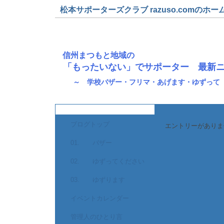
松本サポーターズクラブ razuso.comのホー
信州まつもと地域の
「もったいない」でサポーター 最新
～ 学校バザー・フリマ・あげます・ゆずって
ブログトップ
エントリーがありま
01. バザー
02. ゆずってください
03. ゆずります
イベントカレンダー
管理人のひとり言