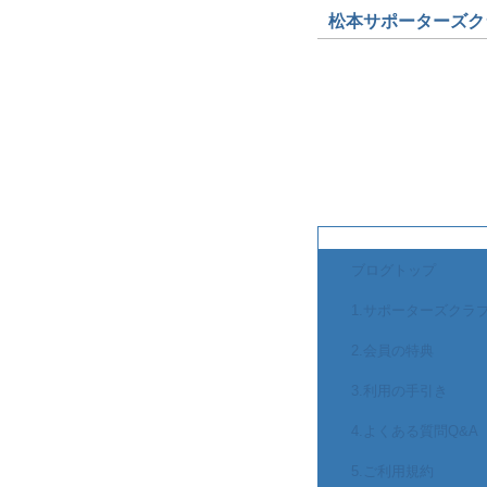
松本サポーターズクラブ
松本サポータ
～ メンバー募
ブログトップ
1.サポーターズクラ
2.会員の特典
3.利用の手引き
4.よくある質問Q&A
5.ご利用規約