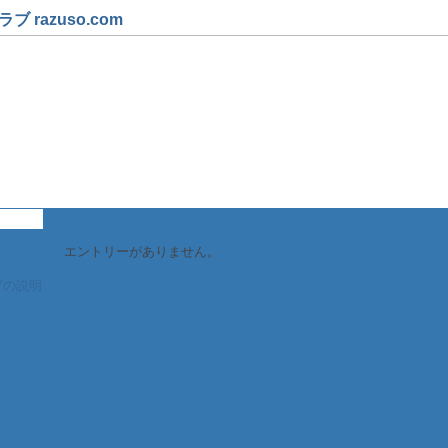
 razuso.com
ーズクラブ事務局
集・会員募集 ～
エントリーがありません。
ブの説明