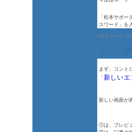
「松本サポー
スワード」を
投稿者 razuso :
200
３－２： 記
まず、コント
新しいエ
「
新しい画面が
①は、プレビ