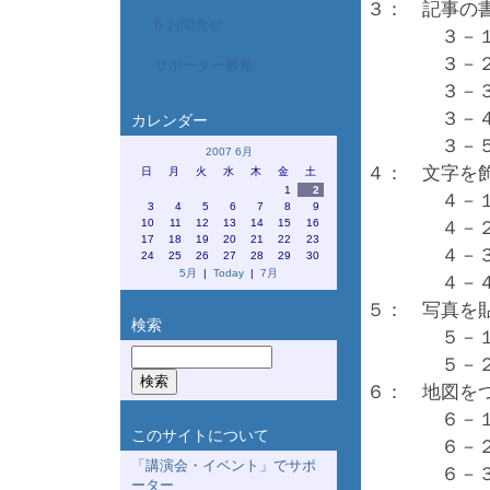
３： 記事の
6.お問合せ
３－１：
３－２：
サポーター募集
３－３：
３－４：
カレンダー
３－５：
2007 6月
４： 文字を
日
月
火
水
木
金
土
1
2
４－１：文
3
4
5
6
7
8
9
10
11
12
13
14
15
16
４－２：
17
18
19
20
21
22
23
４－３：
24
25
26
27
28
29
30
5月
|
Today
|
7月
４－４：
５： 写真を
検索
５－１：
５－２：
６： 地図を
６－１：
このサイトについて
６－２：地
「講演会・イベント」でサポ
６－３：
ーター