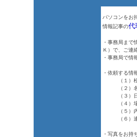
パソコンをお
代
情報記事の
・事務局まで
Ｋ）で、ご連
・事務局で情
・依頼する情
（１）松本
（２）名前
（３）日
（４）場
（５）内
（６）連
・写真をお持