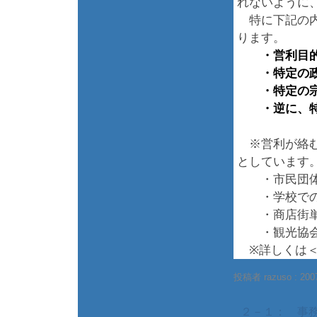
れないように
特に下記の内
ります。
・営利目
・特定の政治
・特定の宗教
・逆に、特定
※営利が絡む
としています
・市民団体
・学校での
・商店街単
・観光協会
※詳しくは＜
投稿者 razuso :
200
２－１： 事