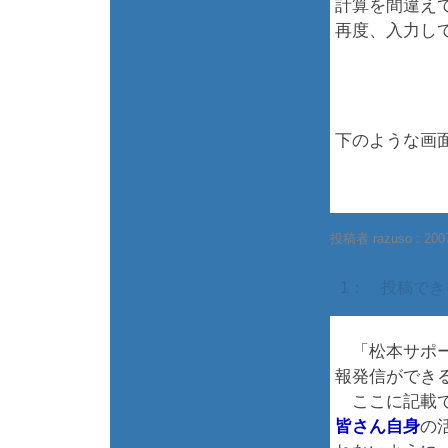
計算を間違え
再度、入力し
下のような画
投稿者 razuso :
200
1： 投稿で
「松本サポー
報発信ができ
ここに記載で
皆さん自身
の