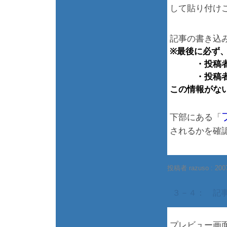
して貼り付け
記事の書き込
※最後に必ず
・投稿者
・投稿者の
この情報がな
下部にある「
されるかを確
投稿者 razuso :
200
３－４： 記
プレビュー画