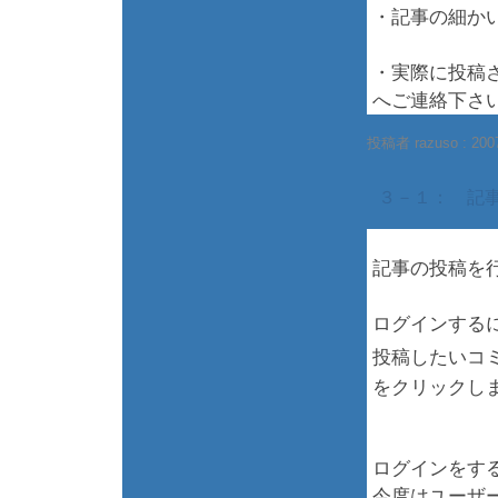
・記事の細か
・実際に投稿
へご連絡下さ
投稿者 razuso :
200
３－１： 記
記事の投稿を
ログインする
投稿したいコ
をクリックし
ログインをす
今度はユーザ