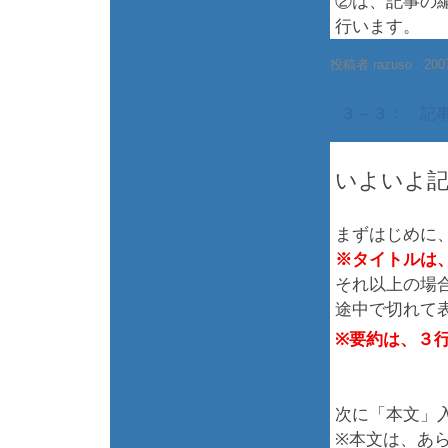
②は、記事の
行います。
投稿者 razuso :
200
３－３： 記
いよいよ
まずはじめに
※タイトルは
それ以上の場
途中で切れて
※要約は、３
次に「本文」
※本文は、あ