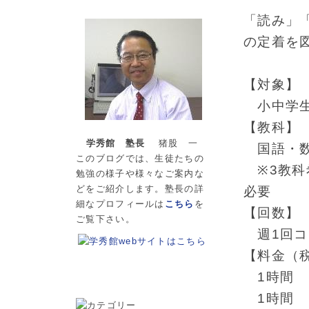
「読み」
の定着を
【対象】
小中学生
【教科】
学秀館 塾長
猪股 一
国語・数
このブログでは、生徒たちの
※3教科
勉強の様子や様々なご案内な
どをご紹介します。塾長の詳
必要
細なプロフィールは
こちら
を
【回数】
ご覧下さい。
週1回コ
【料金（
1時間 週
1時間 週