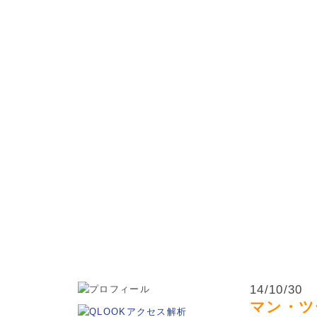
松本市・波田町・山形村・朝日村・安曇野市の小学生・中学
14/10/30
マン・ツ