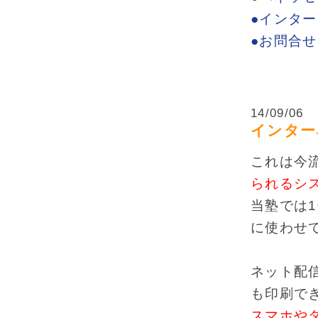
●インタ
●お問合
14/09/06
インター
これは今
られるシ
当塾では
に使わせ
ネット配
も印刷で
スマホや