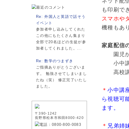
ネット配
も印刷で
Re: 外国人と英語で話そう
スマホや
イベント
機種もあ
参加者申し込みしてくれた
この他にもたくさん集まり
全部で20名ほどの生徒が参
家庭配信
加者してくれました。...
園児から
Re: 数学のつまずき
小中講座
ご指摘ありがとうございま
高校講座
す。 勉強させてしまいまし
たね（笑） 修正完了いたし
ました。
＊
小中講
ら視聴可
ます。
〒390-1242
長野県松本市和田8000-420
＊
兄弟姉