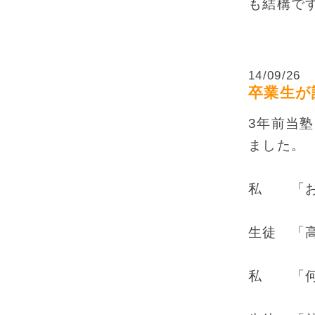
も結構で
14/09/26
卒業生が
3年前当
ました。
私 「お
生徒 「
私 「何