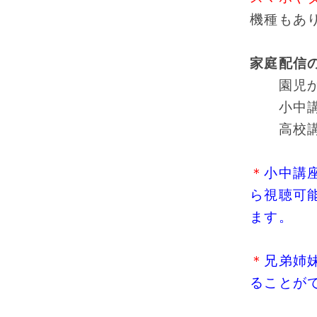
機種もあ
家庭配信
園児から
小中講座
高校講座
＊
小中講
ら視聴可
ます。
＊
兄弟姉
ることが