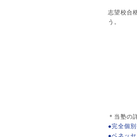
志望校合
う。
＊当塾の
●完全個
●ベネッ