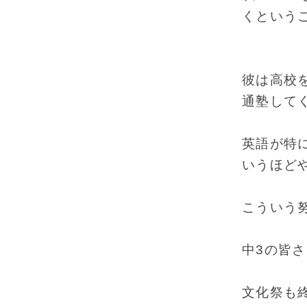
くという
彼は高校
通塾して
英語が特
いうほど
こういう
中3の皆
文化祭も