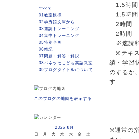
1.5時間
すべて
1.5時間
01教室模様
02学秀館文庫から
2時間 週
03速読トレーニング
2時間 週
04集中トレーニング
05特別企画
※速読料金
06雑記
※テキス
07問題・解答・解説
績・学習
08ベネッセこども英語教室
09ブログタイトルについて
のするか
す
このブログの地図を表示する
2026 8月
※通常の
日
月
火
水
木
金
土