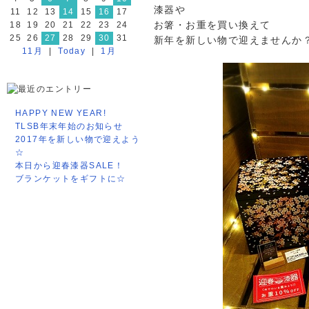
漆器や
11
12
13
14
15
16
17
お箸・お重を買い換えて
18
19
20
21
22
23
24
25
26
27
28
29
30
31
新年を新しい物で迎えませんか？(
11月
|
Today
|
1月
HAPPY NEW YEAR!
TLSB年末年始のお知らせ
2017年を新しい物で迎えよう
☆
本日から迎春漆器SALE！
ブランケットをギフトに☆