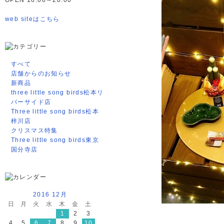
OPEN 10:00～20:00
web siteはこちら
すべて
店舗からのお知らせ
新商品
three little song birds松本リ
バーサイド店
Three little song birds松本
梓川店
クリスマス特集
Three little song birds東京
国分寺店
2016 12月
日
月
火
水
木
金
土
1
2
3
4
5
6
7
8
9
10