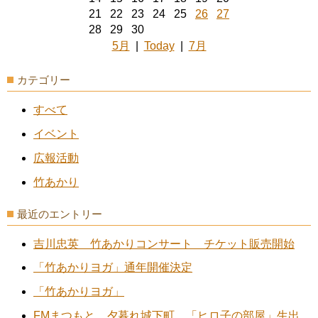
21
22
23
24
25
26
27
28
29
30
5月
|
Today
|
7月
カテゴリー
すべて
イベント
広報活動
竹あかり
最近のエントリー
吉川忠英 竹あかりコンサート チケット販売開始
「竹あかりヨガ」通年開催決定
「竹あかりヨガ」
FMまつもと 夕暮れ城下町 「ヒロ子の部屋」生出