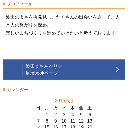
プロフィール
波田のよさを再発見し、たくさんの出会いを通して、人
と人の繋がりを深め、
楽しいまちづくりを進めていきたいと考えております。
波田まちあかり会
facebookページ
カレンダー
2015 6月
日
月
火
水
木
金
土
1
2
3
4
5
6
7
8
9
10
11
12
13
14
15
16
17
18
19
20