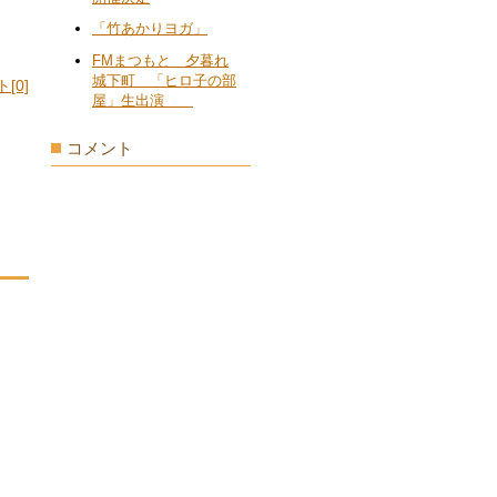
「竹あかりヨガ」
FMまつもと 夕暮れ
城下町 「ヒロ子の部
[0]
屋」生出演
コメント