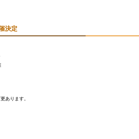
催決定
り
催
変更あります。