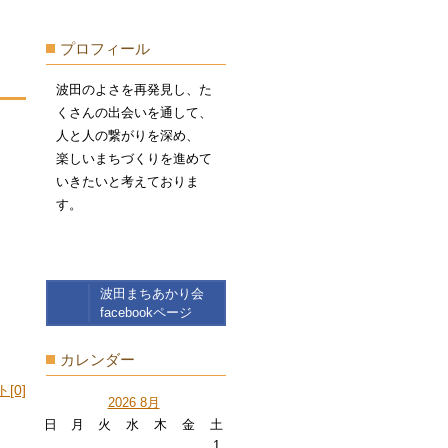
プロフィール
波田のよさを再発見し、た
くさんの出会いを通して、
人と人の繋がりを深め、
楽しいまちづくりを進めて
いきたいと考えておりま
す。
波田まちあかり会
facebookページ
カレンダー
[0]
2026 8月
日
月
火
水
木
金
土
1