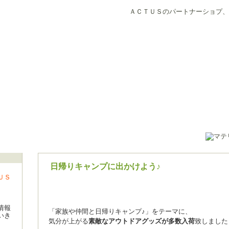
ＡＣＴＵＳのパートナーショプ、
日帰りキャンプに出かけよう♪
ＵＳ
情報
「家族や仲間と日帰りキャンプ♪」をテーマに、
いき
気分が上がる
素敵なアウトドアグッズが多数入荷
致しました