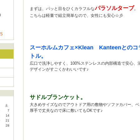
パラソルターブ
まずは、パッと目をひくカラフルな
。
0
こちらは軽量で組立簡単なので、女性にも安心☆彡
US
スーホルムカフェ×Klean Kanteenと
トル。
広口で洗浄しやすく、100%ステンレスの内部構造で安心、
デザインがすごくかわいいです♪
サドルブランケット
。
大きめサイズなのでアウトドア用の敷物やソファカバー、ベ
土
厚手で丈夫なので床に敷いてもOKです♪
6
7
3
14
0
21
7
28