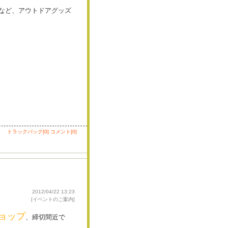
ンなど、アウトドアグッズ
トラックバック[0]
コメント[0]
2012/04/22 13:23
[
イベントのご案内
]
ョップ
、締切間近で