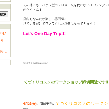
その他にも、バケツ型コンロや、火を使わないLEDランタ
がたくさん！
店内もなんだか楽しい雰囲気♪
見ているだけでワクワクした気分になってきます！
のお
Let's One Day Trip!!!
香り
知らせ
投稿者 : materials-staff
てづくりコスメのワークショップ締切間近です!!
てづくりコスメのワークシ
4月27(金)
に開催予定の