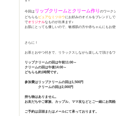
す!!
リップクリームとクリーム作り
今回は
のワーク
どちらも
ピュアなミツロウ
にお好みのオイルをブレンドして
で
オリジナル
なものが出来ます♪
お肌にとっても優しいので、敏感肌の方や赤ちゃんにもお使
さらに！
お茶とおやつ付きで、リラックスしながら楽しんで頂けるワ
リップクリームの回は午前11:00～
クリームの回は午後14:00～
どちらも約1時間です。
参加費はリップクリームの回は1,500円
クリームの回は2,000円
持ち物はありません。
お友だちやご家族、カップル、ママ友などとご一緒にお気軽
ご予約は店頭またはメールにて承っております。