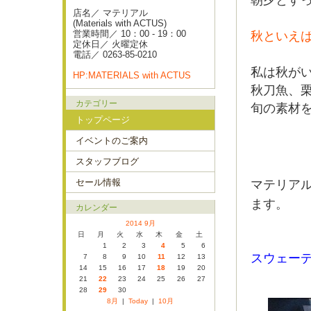
朝夕とす
店名／ マテリアル
(Materials with ACTUS)
営業時間／ 10：00 - 19：00
秋といえば
定休日／ 火曜定休
電話／ 0263-85-0210
私は秋が
HP:MATERIALS with ACTUS
秋刀魚、
カテゴリー
旬の素材
トップページ
イベントのご案内
スタッフブログ
セール情報
マテリア
ます。
カレンダー
2014 9月
日
月
火
水
木
金
土
1
2
3
4
5
6
スウェー
7
8
9
10
11
12
13
14
15
16
17
18
19
20
21
22
23
24
25
26
27
28
29
30
8月
|
Today
|
10月