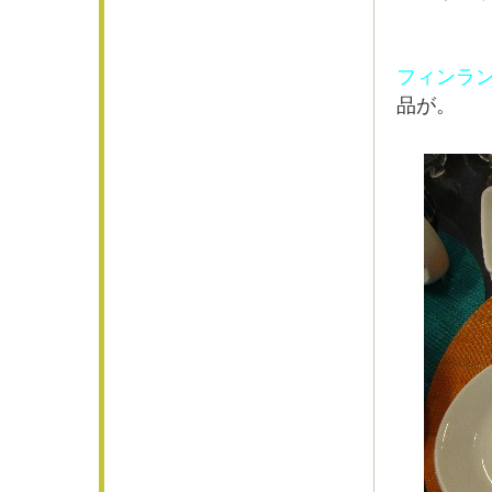
フィンラ
品が。