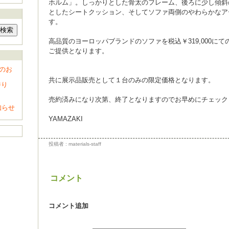
ホルム」。しっかりとした骨太のフレーム、後ろに少し傾斜
としたシートクッション、そしてソファ両側のやわらかなア
す。
高品質のヨーロッパブランドのソファを税込￥319,000にて
ご提供となります。
のお
共に展示品販売として１台のみの限定価格となります。
香り
売約済みになり次第、終了となりますのでお早めにチェック
知らせ
YAMAZAKI
投稿者 : materials-staff
コメント
コメント追加