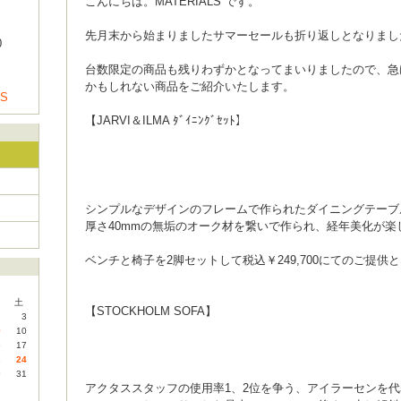
こんにちは。MATERIALS です。
先月末から始まりましたサマーセールも折り返しとなりまし
0
台数限定の商品も残りわずかとなってまいりましたので、急
かもしれない商品をご紹介いたします。
US
【JARVI＆ILMA ﾀﾞｲﾆﾝｸﾞｾｯﾄ】
シンプルなデザインのフレームで作られたダイニングテーブ
厚さ40mmの無垢のオーク材を繋いで作られ、経年美化が楽
ベンチと椅子を2脚セットして税込￥249,700にてのご提供
土
【STOCKHOLM SOFA】
2
3
9
10
6
17
3
24
0
31
アクタススタッフの使用率1、2位を争う、アイラーセンを