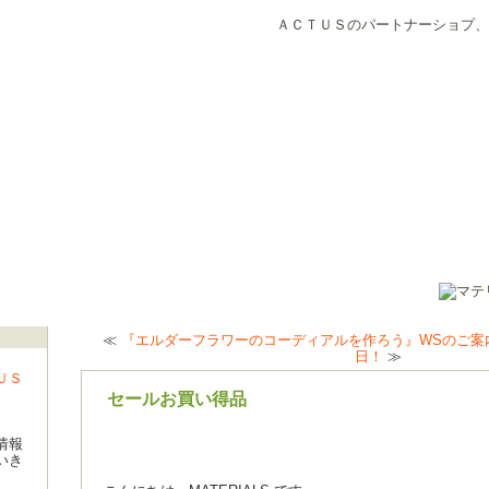
ＡＣＴＵＳのパートナーショプ、
≪
『エルダーフラワーのコーディアルを作ろう』WSのご案
日！
≫
ＵＳ
セールお買い得品
情報
いき