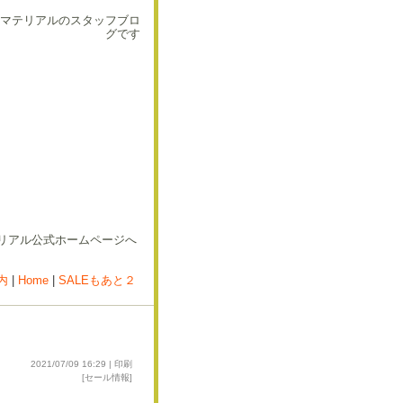
マテリアルのスタッフブロ
グです
内
|
Home
|
SALEもあと２
2021/07/09 16:29 |
印刷
[
セール情報
]