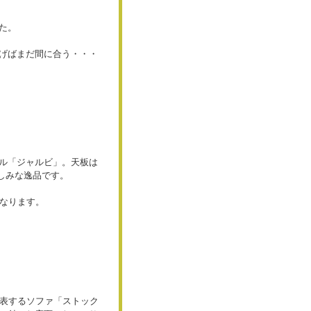
た。
げばまだ間に合う・・・
ル「ジャルビ」。天板は
しみな逸品です。
となります。
代表するソファ「ストック