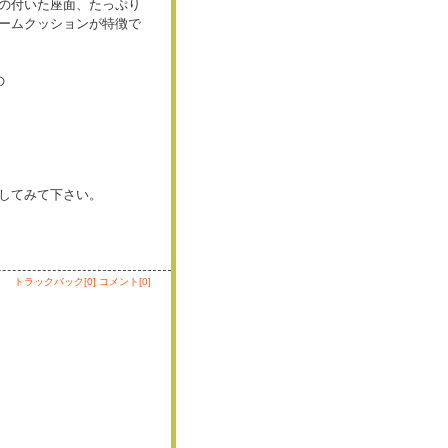
の付いた座面、たっぷり
ームクッションが特徴で
の
してみて下さい。
トラックバック[0]
コメント[0]