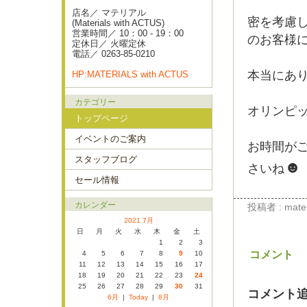
店名／ マテリアル
密を考慮し
(Materials with ACTUS)
営業時間／ 10：00 - 19：00
のお客様
定休日／ 火曜定休
電話／ 0263-85-0210
本当にあ
HP:MATERIALS with ACTUS
カテゴリー
オリンピ
トップページ
イベントのご案内
お時間がご
スタッフブログ
☻
さいね
セール情報
カレンダー
投稿者 : materi
2021 7月
日
月
火
水
木
金
土
1
2
3
コメント
4
5
6
7
8
9
10
11
12
13
14
15
16
17
18
19
20
21
22
23
24
25
26
27
28
29
30
31
コメント
6月
|
Today
|
8月