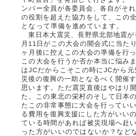
ンバー全員が各委員会、各自がそ
の役割を超えた協力をして、この
となって準備を進めています。
東日本大震災、長野県北部地震が
月11日がこの大会の開会式に当た
ヶ月後に控えこの大会の準備を行っ
この大会を行うか否か本当に悩み
はJCだからこそこの時にJCから
災後の復興の一助となるべく開催
思います。ただ震災直後はやはり
た。この東北の栄村のそして日本
たこの非常事態に大会を行ってい
る費用を復興支援にした方がいい
ている時間があれば被災現場へ赴
った方がいいのではないか？など