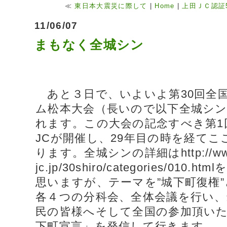
≪
東日本大震災に際して
|
Home
|
上田ＪＣ認証
11/06/07
まもなく全城シン
あと３日で、いよいよ第30回全
ム松本大会（長いので以下全城シ
れます。この大会の記念すべき第1回
JCが開催し、29年目の時を経て
ります。全城シンの詳細は
http://
jc.jp/30shiro/categories/01
思いますが、テーマを”城下町復権
各４つの分科会、全体会議を行い、
民の皆様へそして全国の参加頂いた
下町宣言」を発信して行きます。 