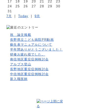
17
18
19
20
21
22
23
24
25
26
27
28
29
30
31
7月
|
Today
|
9月
祝 論文掲載
長野県立こども病院PR動画
蘇生表マニュアルについて
半年間ありがとうございました！
研修お疲れ様でした。
南信地区重症症例検討会
アルプス登山
長野地区重症症例検討会
中信地区重症症例検討会
新入職医師