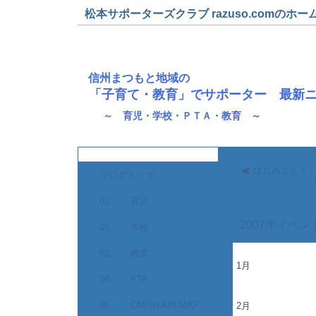
松本サポーターズクラブ razuso.comのホー
信州まつもと地域の
「子育て・教育」でサポーター 最新
～ 育児・学校・ＰＴＡ・教育 ～
≪
はじめまして、
ブログトップ
01. 育児
2007年イベ
02. 学校
03. 教育
1月
04. PTA
06. OMOIYARI-MAP
2月