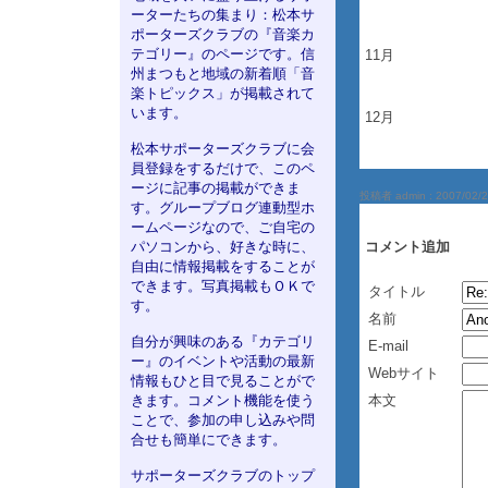
ーターたちの集まり：松本サ
ポーターズクラブの『音楽カ
テゴリー』のページです。信
11月
州まつもと地域の新着順「音
楽トピックス」が掲載されて
います。
12月
松本サポーターズクラブに会
員登録をするだけで、このペ
ージに記事の掲載ができま
投稿者 admin :
2007/02/2
す。グループブログ連動型ホ
ームページなので、ご自宅の
パソコンから、好きな時に、
コメント追加
自由に情報掲載をすることが
できます。写真掲載もＯＫで
タイトル
す。
名前
自分が興味のある『カテゴリ
E-mail
ー』のイベントや活動の最新
Webサイト
情報もひと目で見ることがで
きます。コメント機能を使う
本文
ことで、参加の申し込みや問
合せも簡単にできます。
サポーターズクラブのトップ