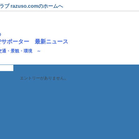
 razuso.comのホームへ
の
でサポーター 最新ニュース
交通・景観・環境 ～
エントリーがありません。