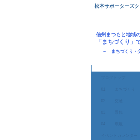
松本サポーターズクラブ
信州まつもと地域
「まちづくり」
～ まちづくり・
ブログトップ
01. まちづくり
02. 交通
03. 景観
04. 環境
イベントカレンダー