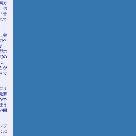
楽カ
。信
「音
れて
に会
のペ
ま
型ホ
宅の
に、
とが
Ｋで
ゴリ
最新
がで
使う
や問
ップ
よぶ