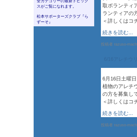
全カテゴリーの最新トピック
取ボランティ
スがご覧になれます。
ランティアの
松本サポーターズクラブ『ら
＜詳しくはコ
ずーそ』
続きを読む...
投稿者 razuso-machi
6/16アレチ
6月16日土
植物のアレチ
の方を募集し
＜詳しくはコ
続きを読む...
投稿者 razuso-machi