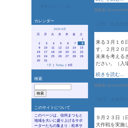
管理人のひとり言
投稿者 razuso-machi
カレンダー
2/20 松本
2026 8月
日
月
火
水
木
金
土
1
来る３月１６
2
3
4
5
6
7
8
9
10
11
12
13
14
15
す。２月２０
16
17
18
19
20
21
22
未来を考える
23
24
25
26
27
28
29
30
31
ださい。（入
7月
|
Today
| 9月
続きを読む...
検索
投稿者 razuso-machi
9/23：女鳥
このサイトについて
このページは、信州まつもと
９月２３日（
地域を大いに盛り上げるサポ
大作戦を実施
ーターたちの集まり：松本サ