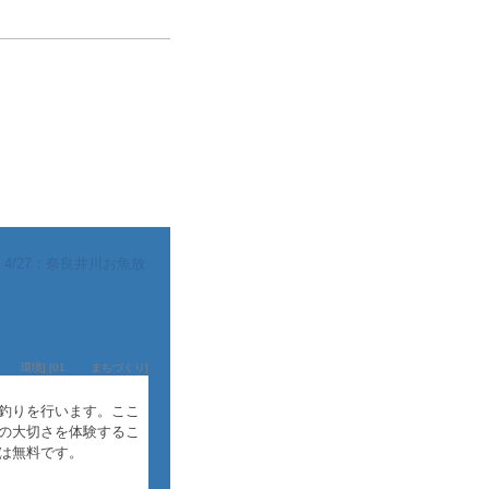
|
4/27：奈良井川お魚放
4. 環境
] [
01. まちづくり
]
釣りを行います。ここ
の大切さを体験するこ
は無料です。