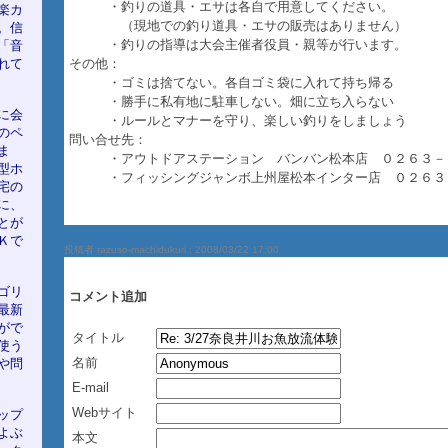
・釣りの道具・エサは各自で用意してください。
楽カ
（現地での釣り道具・エサの販売はありません）
。信
・釣りの指導は大会主催者役員・親等が行います。
「音
れて
その他：
・ゴミは捨てない。各自ゴミ袋に入れて持ち帰る
・勝手に私有地に駐車しない。畑に立ち入らない
に会
・ルールとマナーを守り、楽しい釣りをしましょう
のペ
問い合せ先：
ま
・アウトドアステーション バンバン松本店 ０２６３－
型ホ
・フィッシングジャンボ上州屋松本インター店 ０２６３
宅の
に、
とが
Ｋで
投稿者 razuso-machidukuri :
2008/03/22 17:00
ゴリ
コメント追加
最新
がで
タイトル
使う
名前
や問
E-mail
Webサイト
ップ
よぶ
本文