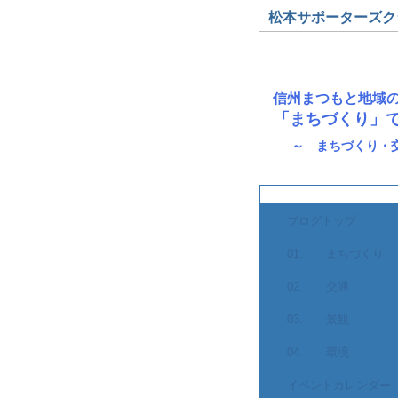
松本サポーターズクラブ
信州まつもと地域
「まちづくり」
～ まちづくり・
ブログトップ
01. まちづくり
02. 交通
03. 景観
04. 環境
イベントカレンダー