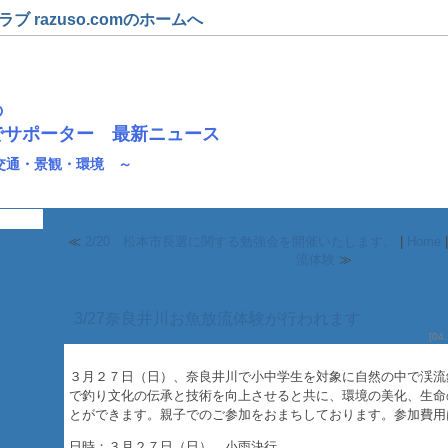
 razuso.comのホームへ
の
でサポーター 最新ニュース
交通・景観・環境 ～
≪
2/20 松本市長選に関する勉強会を開催いたします。
|
Home
流体験
≫
3/27奈良井川お魚放流体験が行われます
[
0
３月２７日（日）、奈良井川で小中学生を対象に自然の中で渓流
で釣り文化の伝承と技術を向上させると共に、環境の美化、生命
とができます。親子でのご参加をおまちしております。参加費用
日時：３月２７日（日） 小雨決行