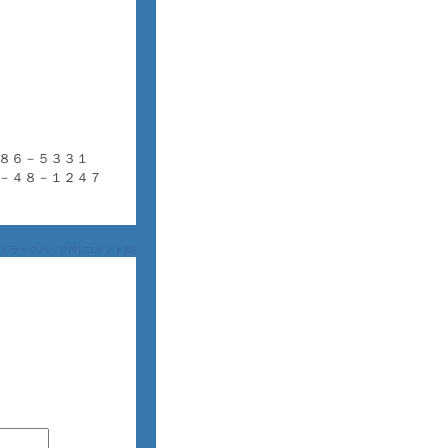
８６－５３３１
－４８－１２４７
トラックバック[0]
コメント[0]