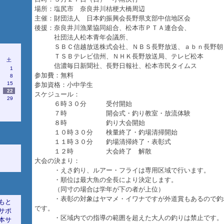
場所：塩尻市 奈良井川桔梗大橋周辺
主催：財団法人 日本釣振興会長野県支部中信地区会
後援：奈良井川漁業協同組合、松本市ＰＴＡ連合会、
社団法人松本青年会議所、
ＳＢＣ信越放送株式会社、ＮＢＳ長野放送、ａｂｎ長野朝
ＴＳＢテレビ信州、ＮＨＫ長野放送局、テレビ松本
土
信濃毎日新聞社、長野日報社、松本市民タイムス
1
参加費：無料
7
8
4
15
参加資格：小中学生
1
22
スケジュール：
8
29
６時３０分 受付開始
７時 開会式・釣り教室・放流体験
８時 釣り大会開始
１０時３０分 検量終了・釣場清掃開始
１１時３０分 釣場清掃終了・表彰式
１２時 大会終了 解散
大会の決まり：
・えさ釣り、ルアー・フライは専用区域で行います。
・順位は最大魚の全長により決定します。
（同寸の場合は学年が下の者が上位）
・表彰の対象はヤマメ・イワナですが外道賞もあるので釣
もと
です。
サポ
・区域内での指導の範囲を超えた大人の釣りは禁止です。
本サ