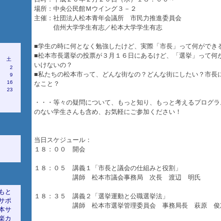
場所：中央公民館Ｍウイング３－２
主催：社団法人松本青年会議所 市民力推進委員会
信州大学学生有志／松本大学学生有志
■学生の時に何となく勉強したけど、実際「市長」って何ができ
■松本市長選挙の投票が３月１６日にあるけど、「選挙」って何
土
いけないの？
1
2
■私たちの松本市って、どんな街なの？どんな街にしたい？市長
8
9
5
16
なこと？
2
23
9
・・・等々の疑問について、もっと知り、もっと考えるプログラ
のない学生さんも含め、お気軽にご参加ください！
当日スケジュール：
１８：００ 開会
１８：０５ 講義１「市長と議会の仕組みと役割」
講師 松本市議会事務局 次長 渡辺 明氏
もと
１８：３５ 講義２「選挙運動と公職選挙法」
サポ
講師 松本市選挙管理委員会 事務局長 萩原 俊
本サ
楽カ