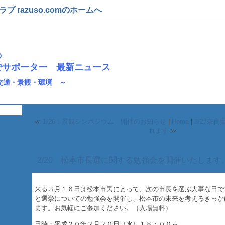
 razuso.comのホームへ
の
でサポーター 最新ニュース
交通・景観・環境 ～
≪
1/26：景観シンポジウム 開催のお知らせ
|
Home
|
3/27奈
れます
≫
2/20 松本市長選に関する勉強会を開催いたします
来る３月１６日は松本市民にとって、次の市長を選ぶ大事な日で
と選挙についての勉強会を開催し、松本市の未来を考えるきっか
ます。お気軽にご参加ください。（入場無料）
日時：平成２０年２月２０日（水）１８：００～