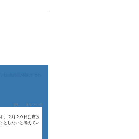
良井川お魚放流体験が行わ
。
[
01. まちづくり
]
す。２月２０日に市政
けとしたいと考えてい