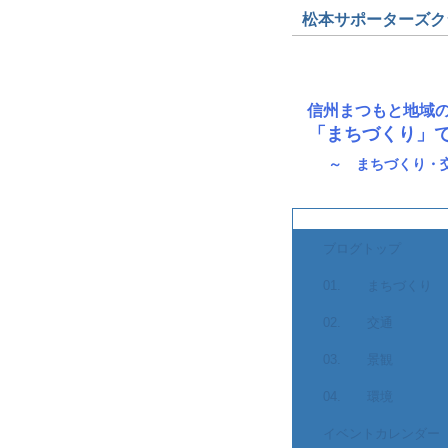
松本サポーターズクラブ
信州まつもと地域
「まちづくり」
～ まちづくり・
ブログトップ
01. まちづくり
02. 交通
03. 景観
04. 環境
イベントカレンダー