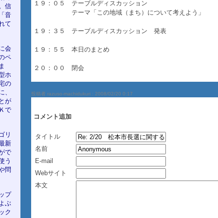
１９：０５ テーブルディスカッション
。信
テーマ「この地域（まち）について考えよう」
「音
れて
１９：３５ テーブルディスカッション 発表
に会
１９：５５ 本日のまとめ
のペ
ま
２０：００ 閉会
型ホ
宅の
に、
投稿者 razuso-machidukuri :
2008/02/20 0:17
とが
Ｋで
コメント追加
ゴリ
タイトル
最新
名前
がで
使う
E-mail
や問
Webサイト
本文
ップ
よぶ
ック