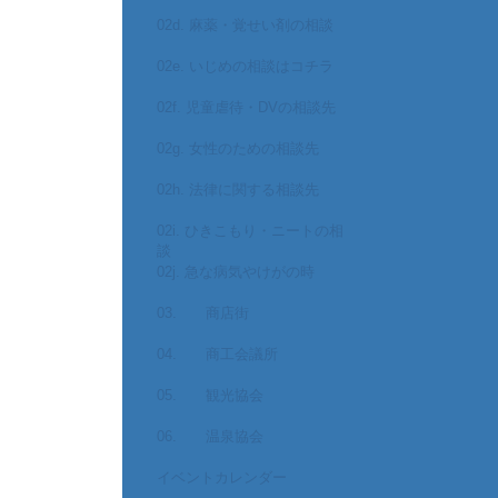
02d. 麻薬・覚せい剤の相談
02e. いじめの相談はコチラ
02f. 児童虐待・DVの相談先
02g. 女性のための相談先
02h. 法律に関する相談先
02i. ひきこもり・ニートの相
談
02j. 急な病気やけがの時
03. 商店街
04. 商工会議所
05. 観光協会
06. 温泉協会
イベントカレンダー