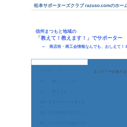
松本サポーターズクラブ razuso.comのホー
信州まつもと地域の
「教えて！教えます！」でサポーター
～ 商店街・商工会情報なんでも、おしえて！
ブログトップ
エントリーがありま
01. 教えてください
02. 教えます
02a. 育児サポートを教えま
す
02b. 育児の相談にのります
02c. 子どもを守る施設です