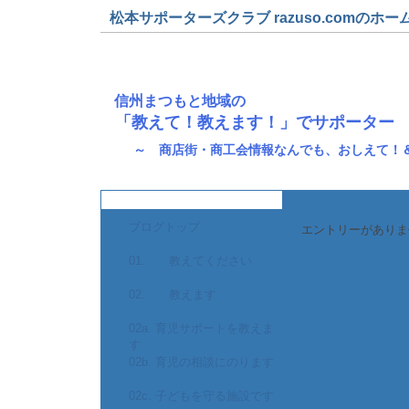
松本サポーターズクラブ razuso.comのホー
信州まつもと地域の
「教えて！教えます！」でサポーター
～ 商店街・商工会情報なんでも、おしえて！
ブログトップ
エントリーがありま
01. 教えてください
02. 教えます
02a. 育児サポートを教えま
す
02b. 育児の相談にのります
02c. 子どもを守る施設です