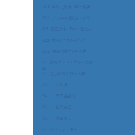
02d. 麻薬・覚せい剤の相談
02e. いじめの相談はコチラ
02f. 児童虐待・DVの相談先
02g. 女性のための相談先
02h. 法律に関する相談先
02i. ひきこもり・ニートの相
談
02j. 急な病気やけがの時
03. 商店街
04. 商工会議所
05. 観光協会
06. 温泉協会
イベントカレンダー