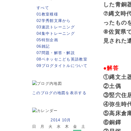
した青銅
すべて
⑦縄文時
01教室模様
02学秀館文庫から
ったもの
03速読トレーニング
⑧佐賀県
04集中トレーニング
05特別企画
見された
06雑記
07問題・解答・解説
08ベネッセこども英語教室
09ブログタイトルについて
●解答
①縄文土
②土偶
このブログの地図を表示する
③竪穴住
④弥生時
⑤高床倉
2014 10月
⑥銅鐸
日
月
火
水
木
金
土