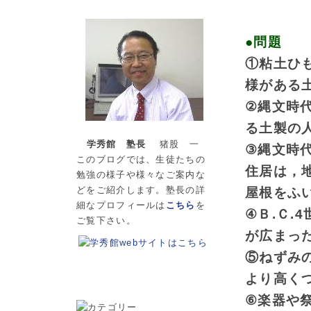
●問題
①粘土ひ
様がある
②縄文時
る土製の
学秀館 塾長
猪股 一
③縄文時
このブログでは、生徒たちの
住居は，
勉強の様子や様々なご案内な
どをご紹介します。塾長の詳
屋根をふ
細なプロフィールは
こちら
を
④Ｂ.Ｃ.
ご覧下さい。
が広まっ
⑤ねずみ
より高く
⑥楽器や