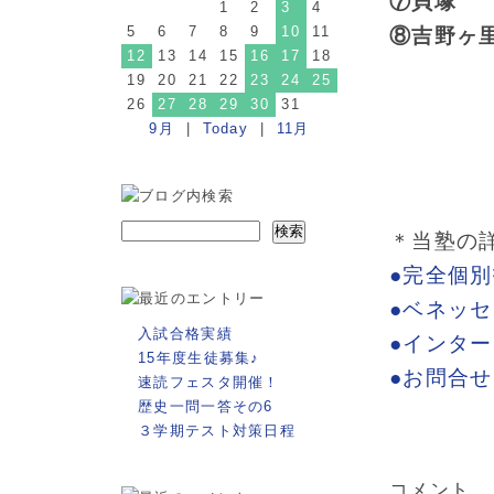
⑦貝塚
1
2
3
4
5
6
7
8
9
10
11
⑧吉野ヶ
12
13
14
15
16
17
18
19
20
21
22
23
24
25
26
27
28
29
30
31
9月
|
Today
|
11月
＊当塾の
●完全個
●ベネッ
入試合格実績
●インタ
15年度生徒募集♪
●お問合
速読フェスタ開催！
歴史一問一答その6
３学期テスト対策日程
コメント