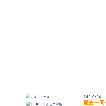
松本市・波田町・山形村・朝日村・安曇野市の小学生・中学
14/10/24
歴史一問