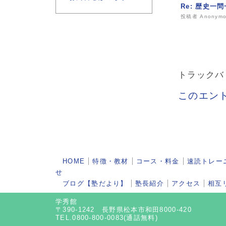
Re: 歴史一
投稿者 Anonymou
トラックバ
このエン
HOME
特徴・教材
コース・料金
速読トレー
せ
ブログ【塾だより】
塾長紹介
アクセス
相互
学秀館
〒390-1242 長野県松本市和田8000-420
TEL.0800-800-0083(通話無料)